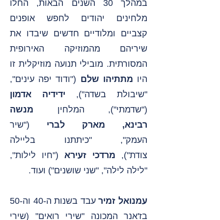
במהלך 30 השנים הבאות, החלו
מלחינים יהודים לחפש אופנים
קצביים ומלודיים חדשים שיבדו את
שיריהם מהמוזיקה האירופית
המסורתית.
מובילי תנועה מוזיקלית זו
היו
מתתיהו שלם
("ודוד יפה עינים",
"שיבולת בשדה"),
ידידיה אדמון
("שדמתי"), המלחין
מנשה
רבינא,
מארק לברי
("שיר
העמק",
"כיתתנו בליילה
צודת"),
מרדכי זעירא
("חיו לילות",
"לילה לילה", "שני שושנים") ועוד.
עמנואל זמיר
עבד בשנות ה-40 וה-50
בז'אנר המכונה "שירי רואים" (שירי