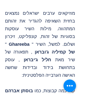
מוזיקאים ערבים ישראלים נמצאים
בחזית השאיפה להגדיר את זהותם
המתהווה. מילות השיר עוסקות
בסוגיות של זהות, קונפליקט, זיכרון
ושלום. למשל, השיר "
Ghareeba
"
של קמיליה ג'ובראן
, תפאורה של
שיר מאת
חליל ג'יבראן
, עוסק
בתחושת בידוד ובדידות שחשה
האישה הערבייה הפלסטינית:
קמו כמה קבוצות, כמו
בוסתן אברהם
של אליאס
,
עלי הזית
, וההרכב
הישראלי-פלסטיני
של שלמה גרוניך